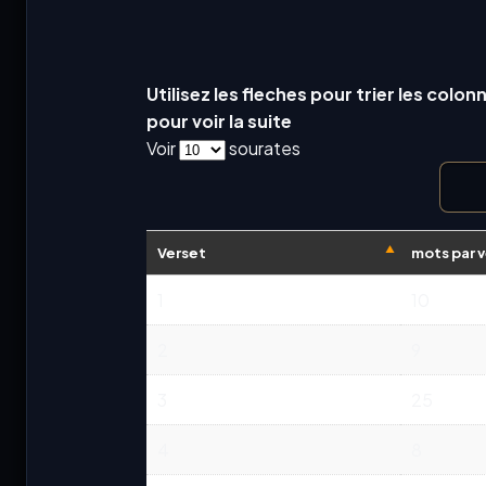
Utilisez les fleches pour trier les colon
pour voir la suite
Voir
sourates
Verset
mots par 
1
10
2
9
3
25
4
8