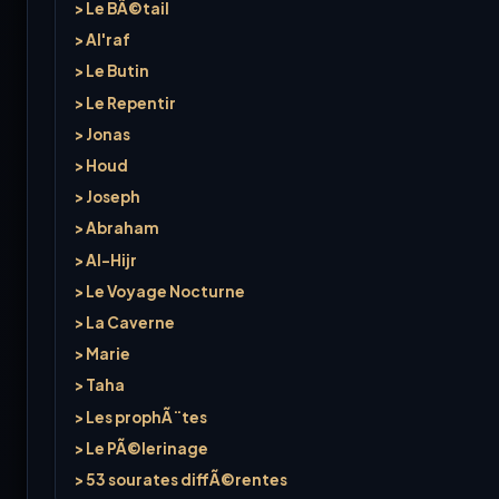
> Le BÃ©tail
> Al'raf
> Le Butin
> Le Repentir
> Jonas
> Houd
> Joseph
> Abraham
> Al-Hijr
> Le Voyage Nocturne
> La Caverne
> Marie
> Taha
> Les prophÃ¨tes
> Le PÃ©lerinage
> 53 sourates diffÃ©rentes