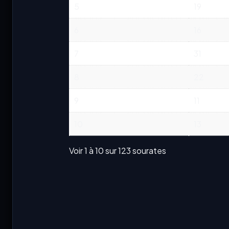
5
19
6
16
7
31
8
22
9
11
10
13
Voir 1 à 10 sur 123 sourates