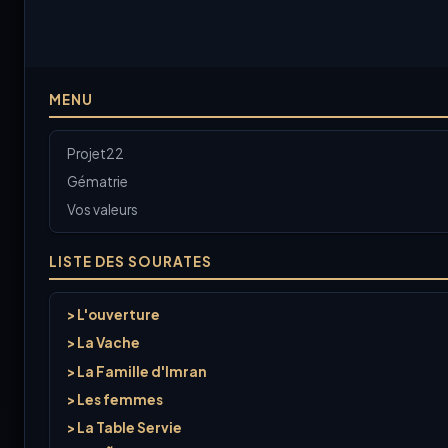
MENU
Projet22
Gématrie
Vos valeurs
LISTE DES SOURATES
> L'ouverture
> La Vache
> La Famille d'Imran
> Les femmes
> La Table Servie