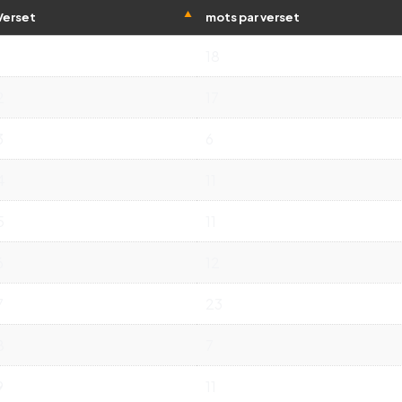
Verset
mots par verset
1
18
2
17
3
6
4
11
5
11
6
12
7
23
8
7
9
11