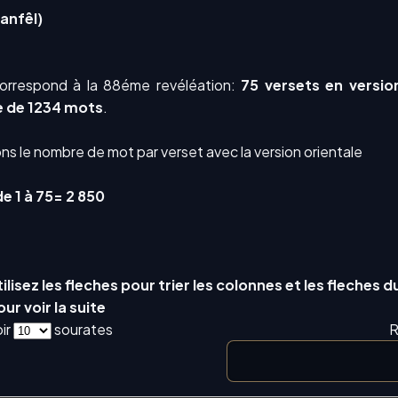
 anfêl)
orrespond à la 88éme revéléation:
75 versets en versio
e de 1234 mots
.
ns le nombre de mot par verset avec la version orientale
 1 à 75= 2 850
ilisez les fleches pour trier les colonnes et les fleches d
ur voir la suite
ir
sourates
R