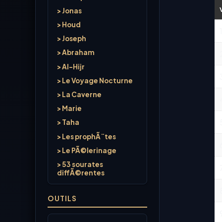
> Jonas
> Houd
> Joseph
> Abraham
> Al-Hijr
> Le Voyage Nocturne
> La Caverne
> Marie
> Taha
> Les prophÃ¨tes
> Le PÃ©lerinage
> 53 sourates
diffÃ©rentes
OUTILS