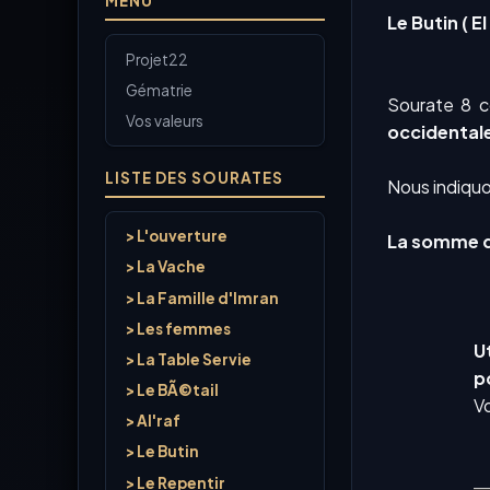
MENU
Le Butin ( El
Projet22
Gématrie
Sourate 8 c
Vos valeurs
occidental
LISTE DES SOURATES
Nous indiquo
> L'ouverture
La somme de
> La Vache
> La Famille d'Imran
> Les femmes
Ut
> La Table Servie
po
> Le BÃ©tail
Vo
> Al'raf
> Le Butin
> Le Repentir