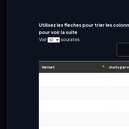
Utilisez les fleches pour trier les colon
pour voir la suite
Voir
sourates
Verset
mots par 
1
5
2
26
3
29
4
28