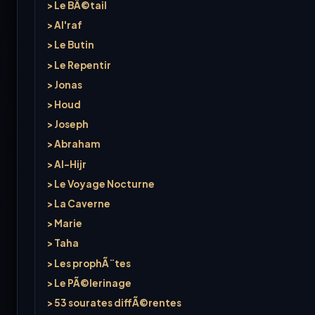
> Le BÃ©tail
> Al'raf
> Le Butin
> Le Repentir
> Jonas
> Houd
> Joseph
> Abraham
> Al-Hijr
> Le Voyage Nocturne
> La Caverne
> Marie
> Taha
> Les prophÃ¨tes
> Le PÃ©lerinage
> 53 sourates diffÃ©rentes