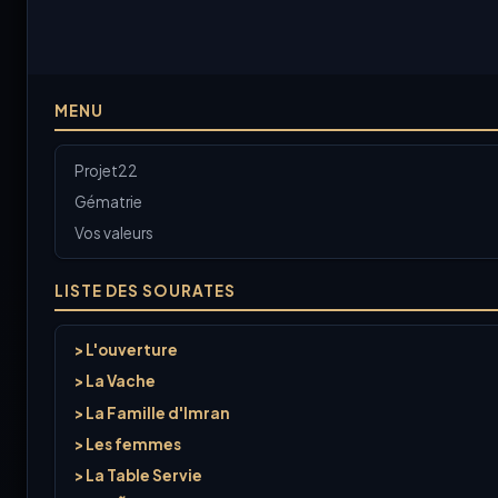
MENU
Projet22
Gématrie
Vos valeurs
LISTE DES SOURATES
> L'ouverture
> La Vache
> La Famille d'Imran
> Les femmes
> La Table Servie