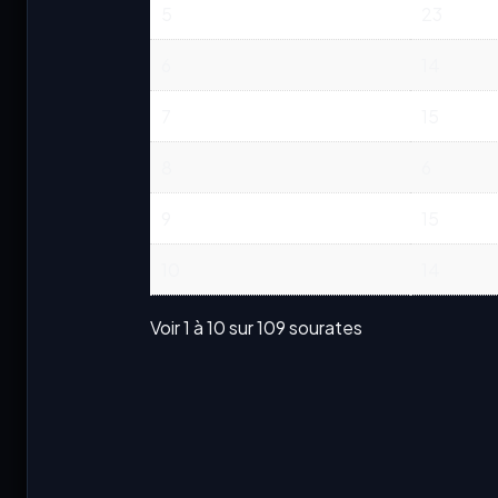
5
23
6
14
7
15
8
6
9
15
10
14
Voir 1 à 10 sur 109 sourates